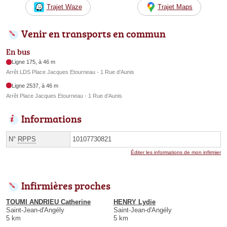
Trajet Waze
Trajet Maps
Venir en transports en commun
En bus
Ligne 175, à 46 m
Arrêt LDS Place Jacques Etourneau - 1 Rue d’Aunis
Ligne 2537, à 46 m
Arrêt Place Jacques Etourneau - 1 Rue d’Aunis
Informations
N°
RPPS
10107730821
Éditer les informations de mon infirmier
Infirmières proches
TOUMI ANDRIEU Catherine
HENRY Lydie
Saint-Jean-d'Angély
Saint-Jean-d'Angély
5 km
5 km