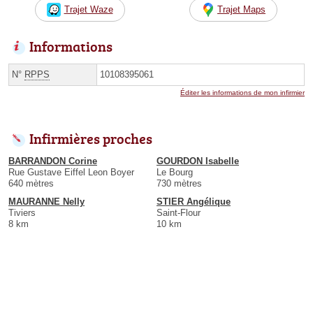
Trajet Waze
Trajet Maps
Informations
N°
RPPS
10108395061
Éditer les informations de mon infirmier
Infirmières proches
BARRANDON Corine
GOURDON Isabelle
Rue Gustave Eiffel Leon Boyer
Le Bourg
640 mètres
730 mètres
MAURANNE Nelly
STIER Angélique
Tiviers
Saint-Flour
8 km
10 km