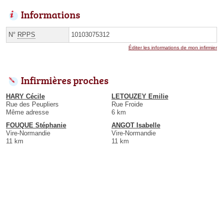
Informations
N°
RPPS
10103075312
Éditer les informations de mon infirmier
Infirmières proches
HARY Cécile
LETOUZEY Emilie
Rue des Peupliers
Rue Froide
Même adresse
6 km
FOUQUE Stéphanie
ANGOT Isabelle
Vire-Normandie
Vire-Normandie
11 km
11 km