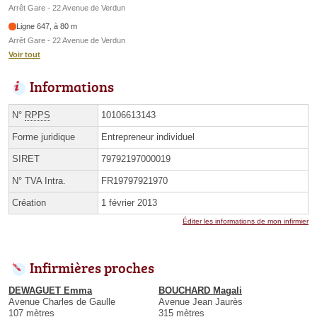
Arrêt Gare - 22 Avenue de Verdun
Ligne 647, à 80 m
Arrêt Gare - 22 Avenue de Verdun
Voir tout
Informations
N°
RPPS
10106613143
Forme juridique
Entrepreneur individuel
SIRET
79792197000019
N° TVA Intra.
FR19797921970
Création
1 février 2013
Éditer les informations de mon infirmier
Infirmières proches
DEWAGUET Emma
BOUCHARD Magali
Avenue Charles de Gaulle
Avenue Jean Jaurès
107 mètres
315 mètres