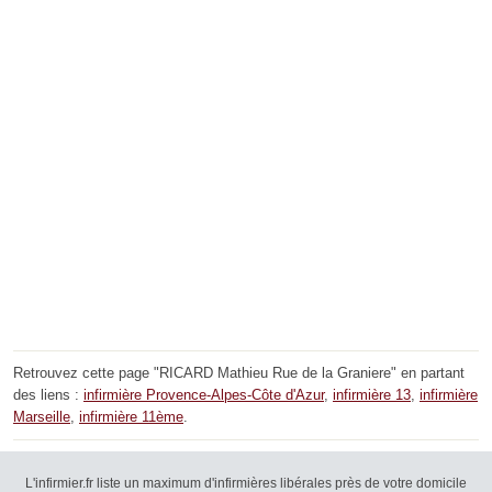
Retrouvez cette page "RICARD Mathieu Rue de la Graniere" en partant
des liens :
infirmière Provence-Alpes-Côte d'Azur
,
infirmière 13
,
infirmière
Marseille
,
infirmière 11ème
.
L'infirmier.fr liste un maximum d'infirmières libérales près de votre domicile