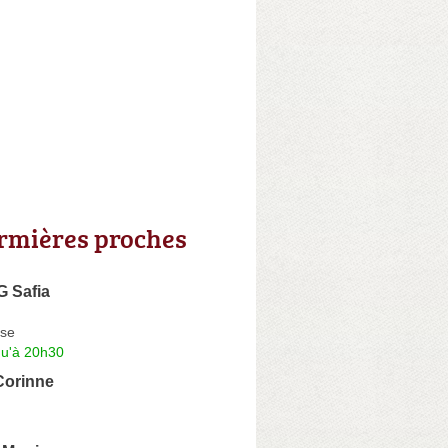
irmières proches
 Safia
se
qu'à 20h30
Corinne