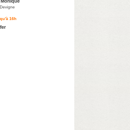
Monique
 Devigne
qu'à 16h
fer