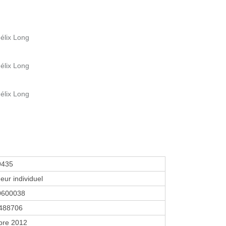
Félix Long
Félix Long
Félix Long
9435
eur individuel
0600038
488706
bre 2012