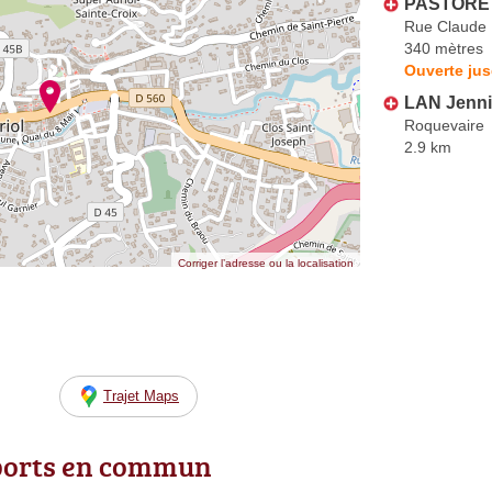
PASTORE 
Rue Claude
340 mètres
Ouverte jus
LAN Jenni
Roquevaire
2.9 km
Corriger l’adresse ou la localisation
Trajet Maps
ports en commun