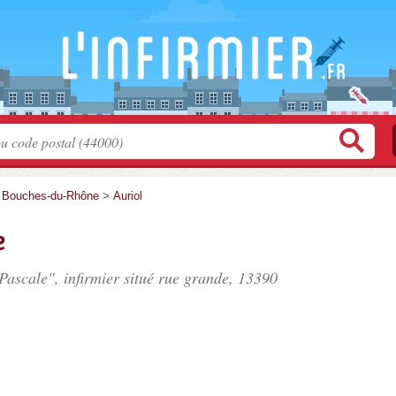
>
Bouches-du-Rhône
>
Auriol
e
ascale", infirmier situé
rue grande
, 13390