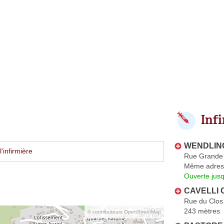
Inf
WENDLING
'infirmière
Rue Grande
Même adres
Ouverte jus
CAVELLI 
Rue du Clos
243 mètres
© contributeurs OpenStreetMap