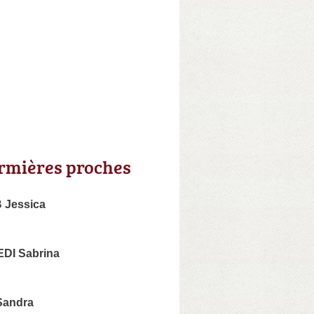
irmières proches
Jessica
I Sabrina
andra