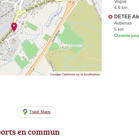
Vogüé
4.8 km
DETEE Al
Aubenas
5 km
Ouverte jus
Corriger l’adresse ou la localisation
Trajet Maps
ports en commun