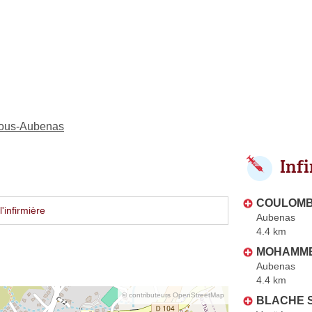
-sous-Aubenas
Inf
COULOMB 
'infirmière
Aubenas
4.4 km
MOHAMMED
Aubenas
4.4 km
© contributeurs OpenStreetMap
BLACHE S