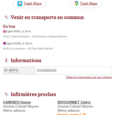
Trajet Waze
Trajet Maps
Venir en transports en commun
En bus
Ligne NVN1, à 19 m
Arrêt Colonel Meyère - 134 Avenue Colonel Meyère
Ligne NVN3, à 102 m
Arrêt La vençoise - 16 Rue Saint-Michel
Informations
N°
RPPS
10104362636
Éditer les informations de mon infirmier
Infirmières proches
CARENCO Karine
BOISSONNET Cédric
Avenue Colonel Meyere
Avenue Colonel Meyere
Même adresse
Même adresse
Fermé, ouvre à 7h