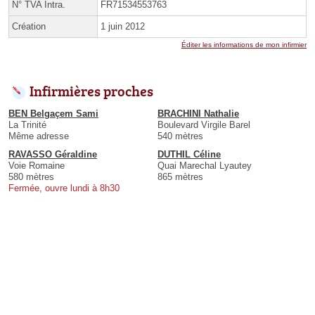
N° TVA Intra.
FR71534553763
Création
1 juin 2012
Éditer les informations de mon infirmier
Infirmières proches
BEN Belgaçem Sami
BRACHINI Nathalie
La Trinité
Boulevard Virgile Barel
Même adresse
540 mètres
RAVASSO Géraldine
DUTHIL Céline
Voie Romaine
Quai Marechal Lyautey
580 mètres
865 mètres
Fermée, ouvre lundi à 8h30