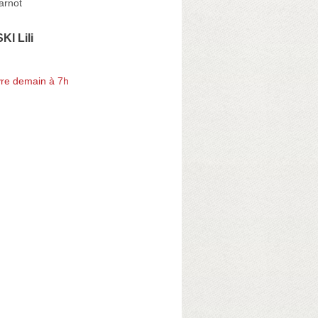
arnot
I Lili
re demain à 7h