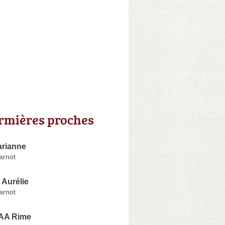
irmières proches
rianne
arnot
Aurélie
arnot
AA Rime