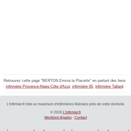
Retrouvez cette page "BERTON Emma la Placette" en partant des liens
:
infirmière Provence-Alpes-Côte d'Azur
,
infirmière 05
,
infirmière Tallard
.
L'infirmier.fr liste un maximum d'infirmières libérales près de votre domicile
© 2026
L'infirmier.fr
Mentions légales
-
Contact