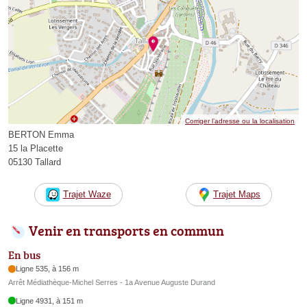
Corriger l’adresse ou la localisation
BERTON Emma
15 la Placette
05130 Tallard
Trajet Waze
Trajet Maps
Venir en transports en commun
En bus
Ligne 535, à 156 m
Arrêt Médiathèque-Michel Serres - 1a Avenue Auguste Durand
Ligne 4931, à 151 m