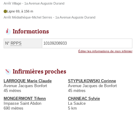
Arrêt Village - 1a Avenue Auguste Durand
Ligne 69, à 156 m
Arrêt Médiathèque-Michel Serres - 1a Avenue Auguste Durand
Informations
N°
RPPS
10109208933
Éditer les informations de mon infirmier
Infirmières proches
LARROQUE Marie Claude
STYPULKOWSKI Corinne
Avenue Jacques Bonfort
Avenue Jacques de Bonfort
45 mètres
45 mètres
MONGERMONT Tifenn
CHANEAC Sylvie
Impasse Saint Abdon
La Saulce
690 mètres
5 km