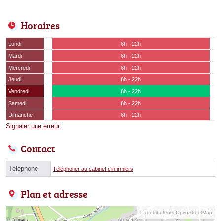
Horaires
Lundi
6h - 22h
Mardi
6h - 22h
Mercredi
6h - 22h
Jeudi
6h - 22h
Vendredi
6h - 22h
Samedi
6h - 22h
Dimanche
6h - 22h
Signaler une erreur
Contact
Téléphone
Téléphoner au cabinet d'infirmiers
Plan et adresse
© contributeurs OpenStreetMap