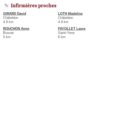
Infirmières proches
GIRARD David
LOTH Madeline
Châteldon
Châteldon
4.9 km
4.9 km
ROUCHON Anne
FAYOLLET Laure
Busset
Saint-Yorre
5 km
6 km